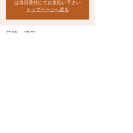
は当日受付にてお支払い下さい
トップページへ戻る
日時・場所
2023年1月26日 13:00 – 16:40
広島国際会議場 大会議室「ダリア」, 広島
市中区中島町１−５
このイベントをシェア
moafukutomi@gmail.com
©2022 MOA自然農法福富普及会