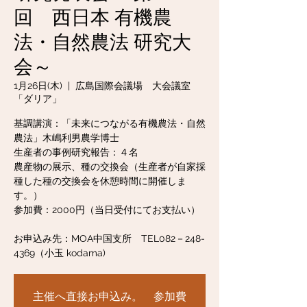
回 西日本 有機農
法・自然農法 研究大
会～
1月26日(木)
  |  
広島国際会議場 大会議室
「ダリア」
基調講演：「未来につながる有機農法・自然
農法」木嶋利男農学博士
生産者の事例研究報告：４名
農産物の展示、種の交換会（生産者が自家採
種した種の交換会を休憩時間に開催しま
す。）
参加費：2000円（当日受付にてお支払い）
お申込み先：MOA中国支所 TEL082－248-
4369（小玉 kodama)
主催へ直接お申込み。 参加費