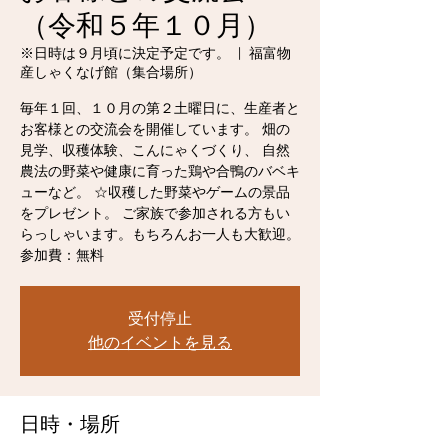
（令和５年１０月）
※日時は９月頃に決定予定です。
  |  
福富物
産しゃくなげ館（集合場所）
毎年１回、１０月の第２土曜日に、生産者と
お客様との交流会を開催しています。 畑の
見学、収穫体験、こんにゃくづくり、 自然
農法の野菜や健康に育った鶏や合鴨のバベキ
ューなど。 ☆収穫した野菜やゲームの景品
をプレゼント。 ご家族で参加される方もい
らっしゃいます。もちろんお一人も大歓迎。
参加費：無料
受付停止
他のイベントを見る
日時・場所