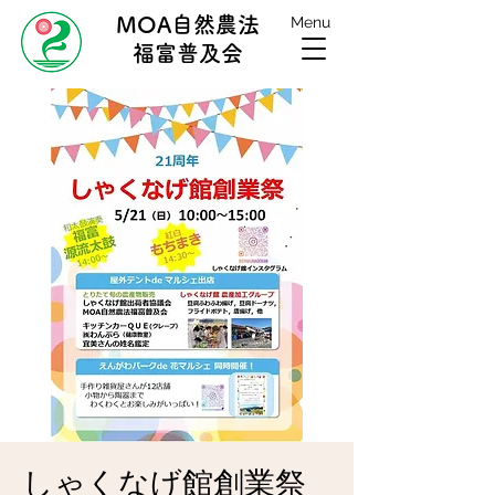
MOA自然農法
Menu
福富普及会
しゃくなげ館創業祭